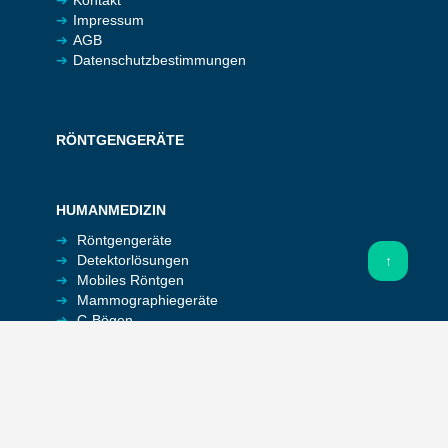
Kontakt
Impressum
AGB
Datenschutzbestimmungen
RÖNTGENGERÄTE
HUMANMEDIZIN
Röntgengeräte
Detektor­lösungen
↑
Mobiles Röntgen
Mammographie­geräte
C-Bögen
DEXA Knochendichte
VETERINÄRMEDIZIN
Röntgen­geräte