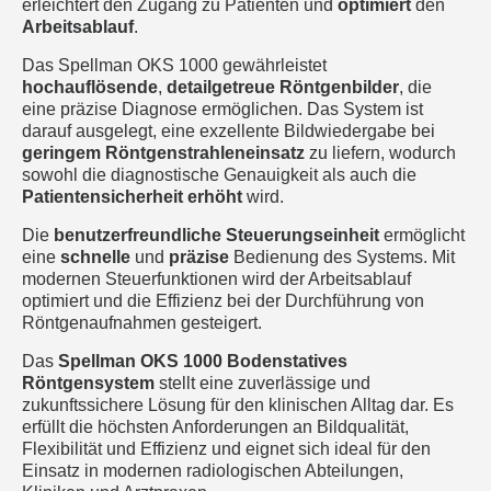
erleichtert den Zugang zu Patienten und
optimiert
den
Arbeitsablauf
.
Das Spellman OKS 1000 gewährleistet
hochauflösende
,
detailgetreue
Röntgenbilder
, die
eine präzise Diagnose ermöglichen. Das System ist
darauf ausgelegt, eine exzellente Bildwiedergabe bei
geringem
Röntgenstrahleneinsatz
zu liefern, wodurch
sowohl die diagnostische Genauigkeit als auch die
Patientensicherheit
erhöht
wird.
Die
benutzerfreundliche
Steuerungseinheit
ermöglicht
eine
schnelle
und
präzise
Bedienung des Systems. Mit
modernen Steuerfunktionen wird der Arbeitsablauf
optimiert und die Effizienz bei der Durchführung von
Röntgenaufnahmen gesteigert.
Das
Spellman OKS 1000 Bodenstatives
Röntgensystem
stellt eine zuverlässige und
zukunftssichere Lösung für den klinischen Alltag dar. Es
erfüllt die höchsten Anforderungen an Bildqualität,
Flexibilität und Effizienz und eignet sich ideal für den
Einsatz in modernen radiologischen Abteilungen,