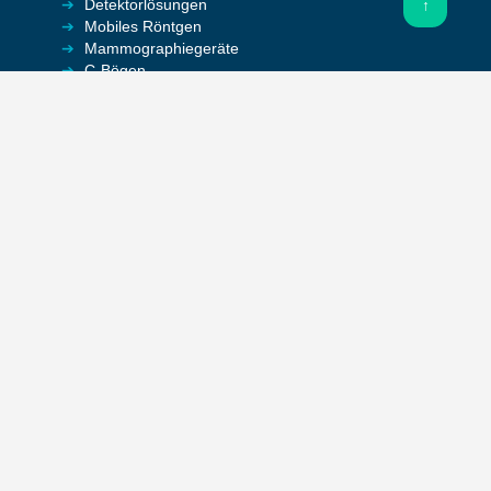
Detektor­lösungen
↑
Mobiles Röntgen
Mammographie­geräte
C-Bögen
DEXA Knochendichte
VETERINÄRMEDIZIN
Röntgen­geräte
Detektor­lösungen
Dental­lösungen
SOFTWARE
Arztinformations­systeme
PACS-Systeme
Hersteller­spezifische Software
Office­lösungen
HARDWARE